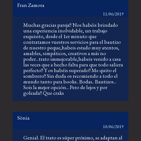
Fran Zamora
11/06/2019
Muchas gracias pareja!! Nos habéis brindado
una experiencia inolvidable, un trabajo
exquisito, desde el 1er minuto que
contratamos vuestros servicios para el bautizo
de nuestro peque,habeis estado muy atentos,
amables, simpáticos, creativos a más no
poder...trato immejorable,habeis venido a casa
las veces que a hecho falta para que todo saliera
perfecto!! Y os habéis superado!! Me quito el
sombrero!! Sin duda os recomiendo a todo el
mundo tanto para books.. Bodas.. Bautizos...
Sois la mejor opción... Pero de lejos y por
goleada!! Que craks
Sònia
10/06/2019
Genial. El trato es súper próximo, se adaptan al