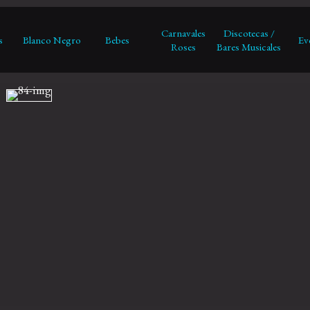
Carnavales
Discotecas /
s
Blanco Negro
Bebes
Ev
Roses
Bares Musicales